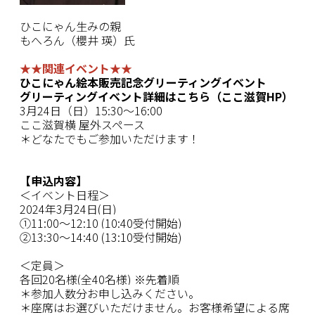
ひこにゃん生みの親
もへろん
（櫻井 瑛）氏
★
★関連
イベント
★
★
ひこにゃん絵本
販売
記念グリーティングイベント
グリーティングイベント詳細はこちら（ここ滋賀HP）
3月24日（日）15:30〜16:00
ここ滋賀横 屋外スペース
＊どなたでもご参加いただけます！
【申込内容】
＜イベント日程＞
2024
年3月24日
(日
)
①11:00〜12:10 (10:40
受付開始
)
②13:30〜14:40 (13:10受付開始)
＜定員＞
各回20名様(全40名様)
※
先着順
＊参加人数分お申し込みください。
＊座席はお選びいただけません。お客様希望による席