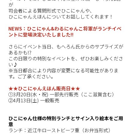
が
司会者による質問形式でひこにゃんや、
ひこにゃんえほんについてお話ししてくれます！
NEWS：ひこにゃん&わるにゃんこ将軍がランチイベ
ントに登場決定いたしました!!
さらにイベント当日、もへろん氏からのサプライズが
あるかも!?
この日限りの特別なイベントを、ぜひお楽しみくださ
い♪
※当日都合により内容が変更になる可能性がありま
す。ご了承ください。
★★ひこにゃんえほん販売日★★
①3月20日(水・祝) 一部先行販売（ここ滋賀含む）
②4月13日(土) 一般販売
ひこにゃん仕様の特別ランチと
サイン入り絵本をご用
意
ランチ：近江牛ローストビーフ重（お弁当形式）