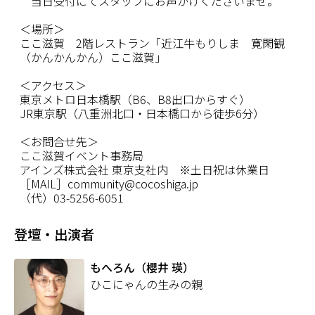
当日受付にてスタッフにお声がけくださいませ。
＜場所＞
ここ滋賀
2
階レストラン「近江牛もりしま 寛閑観
（かんかんかん）ここ滋賀」
＜アクセス＞
東京メトロ日本橋駅（
B6
、
B8
出口からすぐ）
JR
東京駅（八重洲北口・日本橋口から徒歩
6
分）
＜お問合せ先＞
ここ滋賀イベント事務局
アインズ株式会社 東京支社内 ※土日祝は休業日
［
MAIL
］
community@cocoshiga.jp
（代）
03-5256-6051
登壇・出演者
もへろん（櫻井 瑛）
ひこにゃんの生みの親