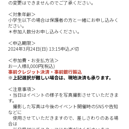
の変更はできませんのでご了承ください。
＜対象年齢＞
小学生以下の場合は保護者の方と一緒にお申し込みく
ださい。
＊参加人数分お申し込みください。
＜申込期限＞
2024年3月
24
日(日) 13:15申込〆切
＜参加費・
お支払方法
＞
お一人様
8,000
円
(
税込
)
事前クレジット決済・事前銀行振込
※上記選択が難しい場合は、現地決済も承ります。
＜注意事項＞
・当日はイベントの様子を写真撮影させていただきま
す。
撮影した写真は今後のイベント開催時のSNSや告知
などに
使用させていただきますので、差しさわりのある場
合は